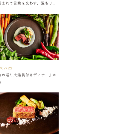
囲まれて言葉を交わす、温もりに
たウエディング
/07/22
山の送り火鑑賞付きディナー」の
内