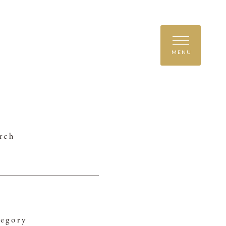
MENU
rch
egory