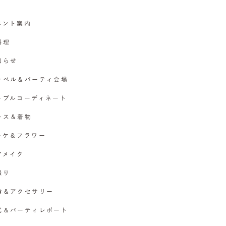
イベント案内
料理
お知らせ
チャペル＆パーティ会場
テーブルコーディネート
ドレス＆着物
ブーケ＆フラワー
ヘアメイク
撮り
指輪＆アクセサリー
挙式＆パーティレポート