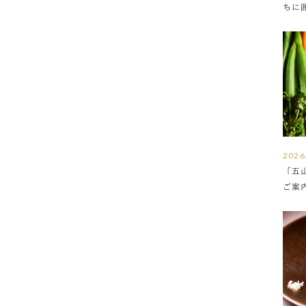
ちに
満ち
2026
「五
ご案