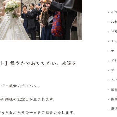
- 
- お
- 
- 
- 
- 
ート】穏やかであたたかい、永遠を
- 
- 
ンジェ教会のチャペル。
- 前
郎新婦様の記念日が生まれます。
- 
- 
誓ったおふたりの一日をご紹介いたします。