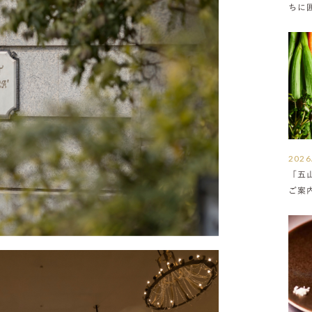
ちに
満ち
2026
「五
ご案