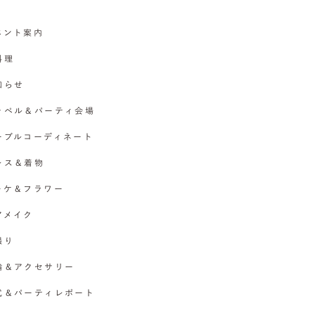
イベント案内
料理
お知らせ
チャペル＆パーティ会場
テーブルコーディネート
ドレス＆着物
ブーケ＆フラワー
ヘアメイク
撮り
指輪＆アクセサリー
挙式＆パーティレポート