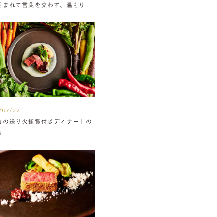
囲まれて言葉を交わす、温もりに
たウエディング
/07/22
山の送り火鑑賞付きディナー」の
内