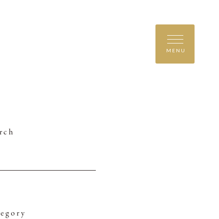
MENU
rch
egory