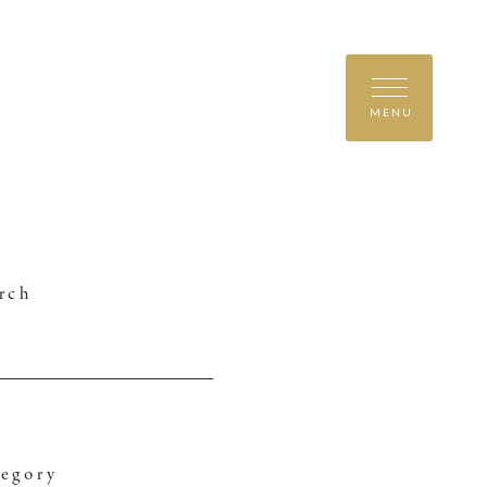
MENU
rch
egory