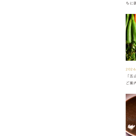
ちに
満ち
2026
「五
ご案