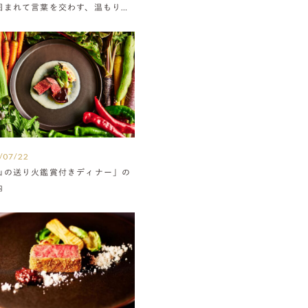
囲まれて言葉を交わす、温もりに
たウエディング
/07/22
山の送り火鑑賞付きディナー」の
内