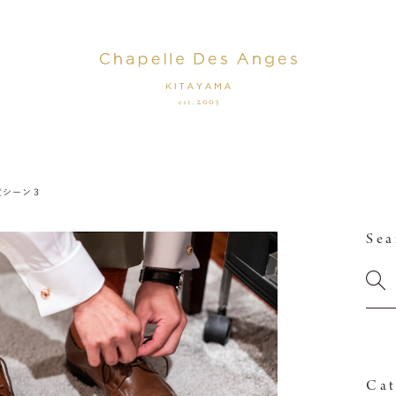
度シーン３
Sea
Cat