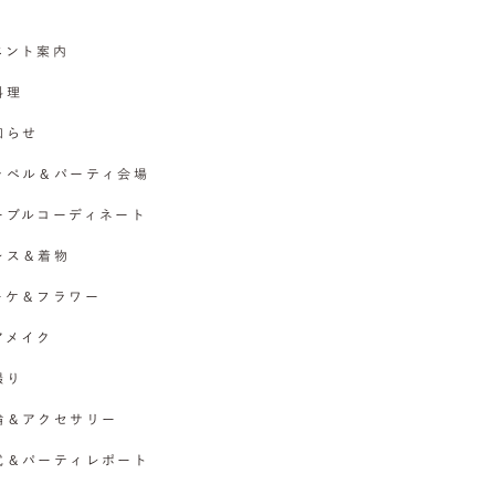
イベント案内
料理
お知らせ
チャペル＆パーティ会場
テーブルコーディネート
ドレス＆着物
ブーケ＆フラワー
ヘアメイク
撮り
指輪＆アクセサリー
挙式＆パーティレポート