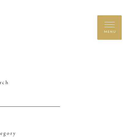
MENU
rch
egory