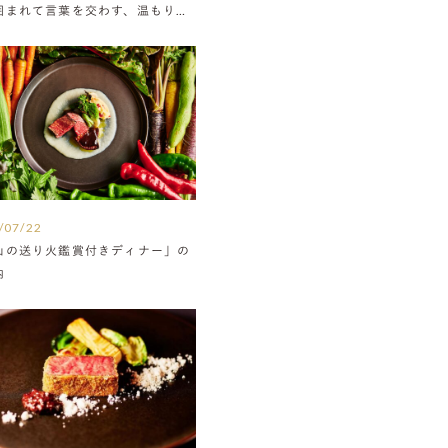
囲まれて言葉を交わす、温もりに
たウエディング
/07/22
山の送り火鑑賞付きディナー」の
内