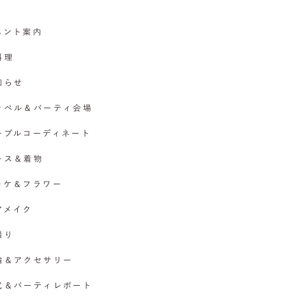
イベント案内
料理
お知らせ
チャペル＆パーティ会場
テーブルコーディネート
ドレス＆着物
ブーケ＆フラワー
ヘアメイク
撮り
指輪＆アクセサリー
挙式＆パーティレポート