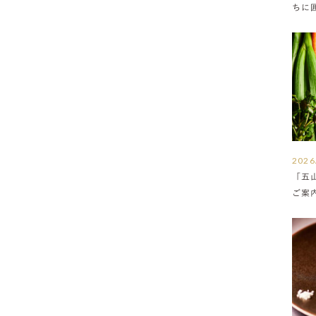
ちに
満ち
2026
「五
ご案