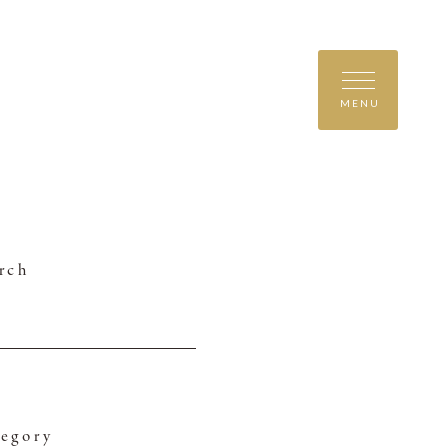
MENU
rch
egory