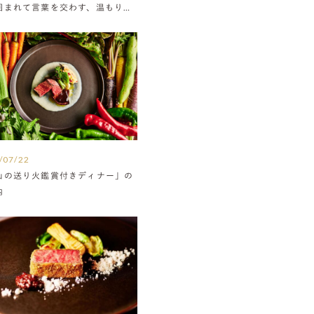
囲まれて言葉を交わす、温もりに
たウエディング
/07/22
山の送り火鑑賞付きディナー」の
内