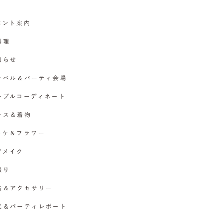
イベント案内
料理
お知らせ
チャペル＆パーティ会場
テーブルコーディネート
ドレス＆着物
ブーケ＆フラワー
ヘアメイク
撮り
指輪＆アクセサリー
挙式＆パーティレポート