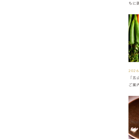
ちに
満ち
2026
「五
ご案