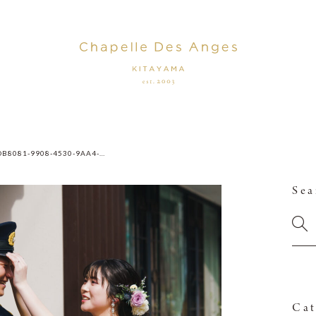
63DB8081-9908-4530-9AA4-21C0354B73A8
Sea
Cat