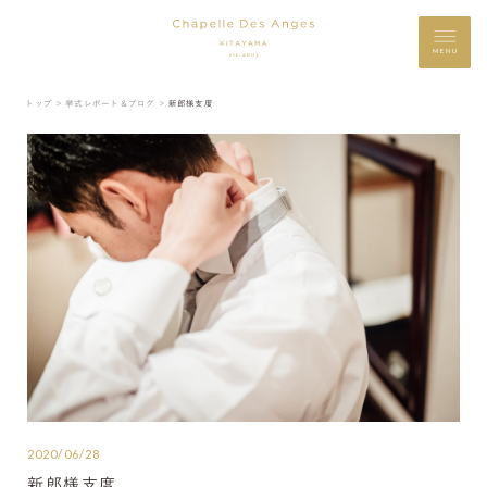
MENU
トップ ＞
挙式レポート＆ブログ ＞
新郎様支度
2020/06/28
新郎様支度