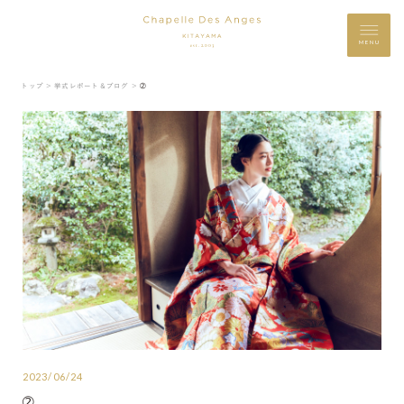
MENU
トップ ＞
挙式レポート＆ブログ ＞
➁
2023/06/24
➁