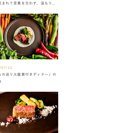
囲まれて言葉を交わす、温もりに
たウエディング
/07/22
山の送り火鑑賞付きディナー」の
内