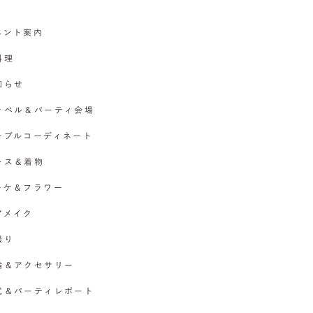
イベント案内
料理
お知らせ
チャペル＆パーティ会場
テーブルコーディネート
ドレス＆着物
ブーケ＆フラワー
ヘアメイク
撮り
指輪＆アクセサリー
挙式＆パーティレポート