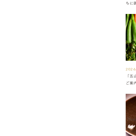
ちに
満ち
2026
「五
ご案