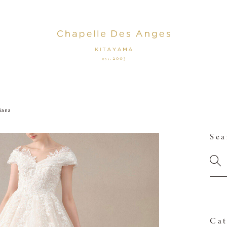
iana
Sea
Cat