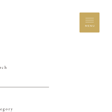
MENU
rch
egory