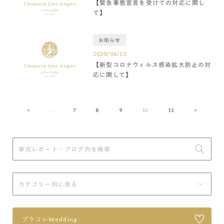
【緊急事態宣言を受けての対応に関し
て】
お知らせ
2020/04/13
【新型コロナウィルス感染拡大防止の対
応に関して】
<
...
7
8
9
10
11
>
プラコレWedding