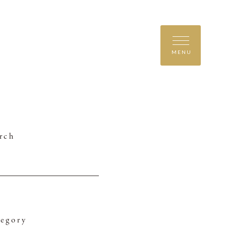
MENU
rch
egory