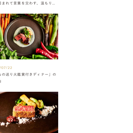
囲まれて言葉を交わす、温もりに
たウエディング
/07/22
山の送り火鑑賞付きディナー」の
内