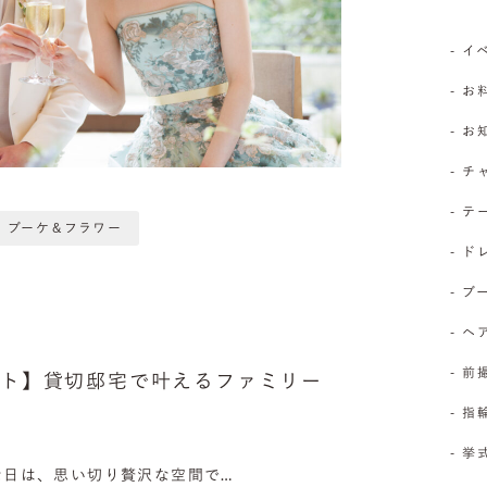
- 
- お
- 
- 
- 
ブーケ＆フラワー
- 
- 
- 
- 前
ート】貸切邸宅で叶えるファミリー
- 
- 
な日は、思い切り贅沢な空間で…