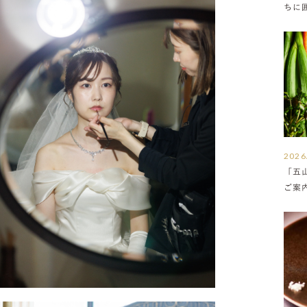
ちに
満ち
2026
「五
ご案