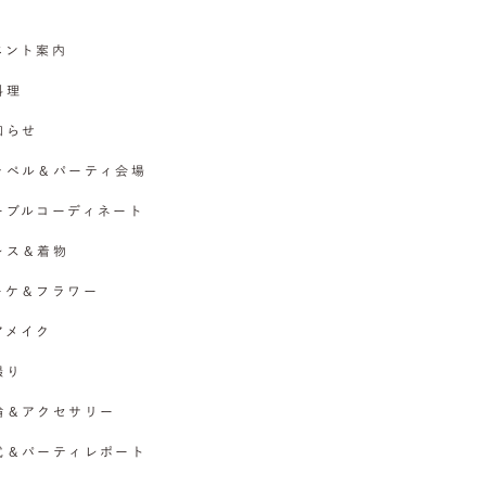
イベント案内
料理
お知らせ
チャペル＆パーティ会場
テーブルコーディネート
ドレス＆着物
ブーケ＆フラワー
ヘアメイク
撮り
指輪＆アクセサリー
挙式＆パーティレポート