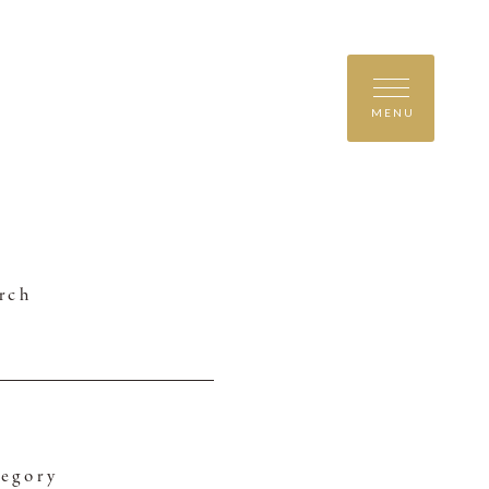
MENU
rch
egory