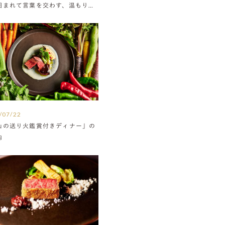
囲まれて言葉を交わす、温もりに
たウエディング
/07/22
山の送り火鑑賞付きディナー」の
内