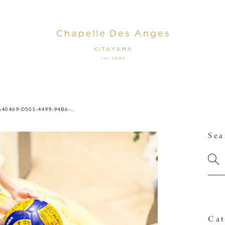
72A40469-D501-4499-94B6-166E86FCCBB7
Sea
Cat