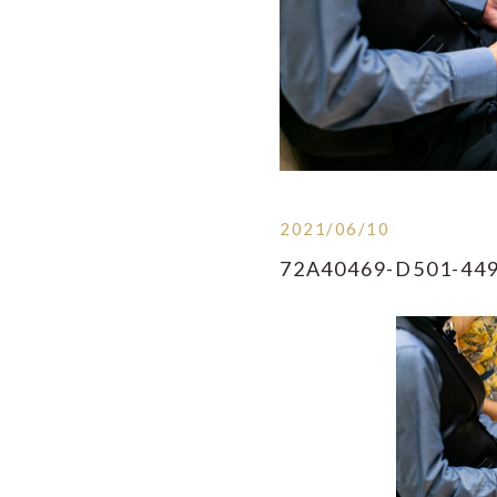
2021/06/10
72A40469-D501-44