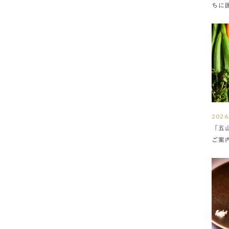
ちに
満ち
2026
「五
ご案