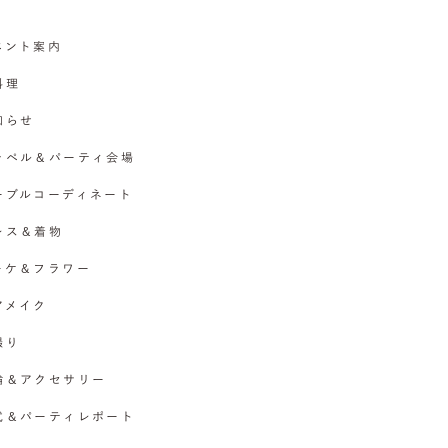
イベント案内
料理
お知らせ
チャペル＆パーティ会場
テーブルコーディネート
ドレス＆着物
ブーケ＆フラワー
ヘアメイク
撮り
指輪＆アクセサリー
挙式＆パーティレポート