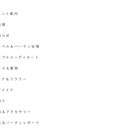
イベント案内
料理
お知らせ
チャペル＆パーティ会場
テーブルコーディネート
ドレス＆着物
ブーケ＆フラワー
ヘアメイク
撮り
指輪＆アクセサリー
挙式＆パーティレポート