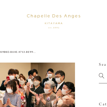
82589B8D-BA4E-4713-BE99-ED1C243477A8
Sea
Cat