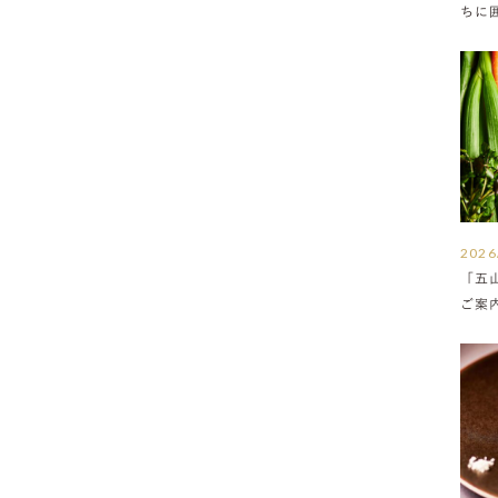
ちに
満ち
2026
「五
ご案