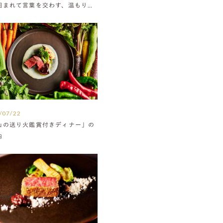
囲まれて言葉を交わす、温もりに
たウエディング
/07/22
山の送り火鑑賞付きディナー」の
内