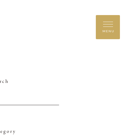
MENU
rch
egory