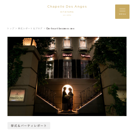
MENU
トップ ＞
挙式レポート＆ブログ ＞
Our heart becomes one
挙式＆パーティレポート