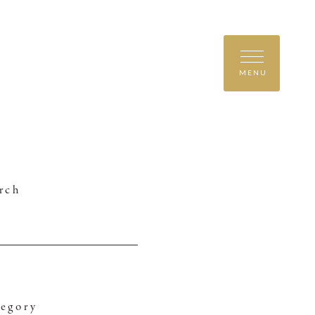
MENU
rch
egory