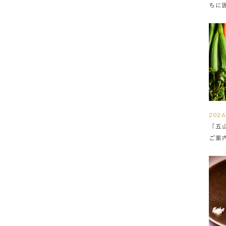
ちに
満ち
2026
「五
ご案