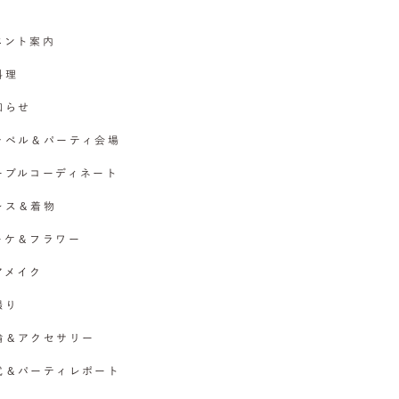
イベント案内
料理
お知らせ
チャペル＆パーティ会場
テーブルコーディネート
ドレス＆着物
ブーケ＆フラワー
ヘアメイク
撮り
指輪＆アクセサリー
挙式＆パーティレポート