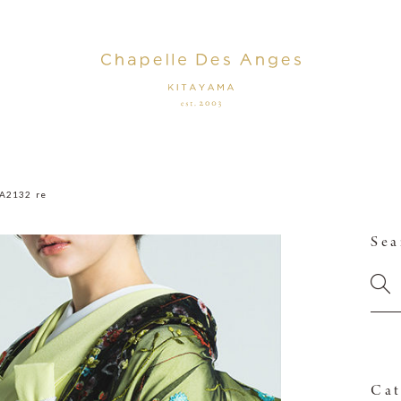
0A2132_re
Sea
Cat