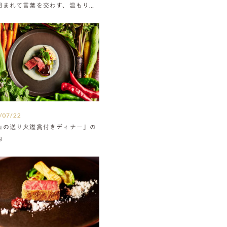
囲まれて言葉を交わす、温もりに
たウエディング
/07/22
山の送り火鑑賞付きディナー」の
内