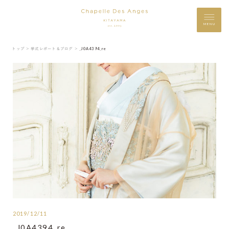
MENU
トップ ＞
挙式レポート＆ブログ ＞
_J0A4394_re
2019/12/11
_J0A4394_re