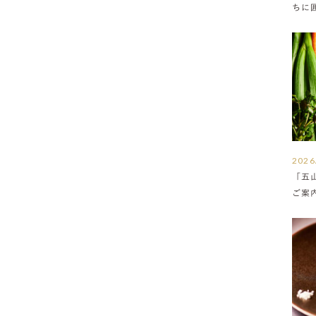
ちに
満ち
2026
「五
ご案