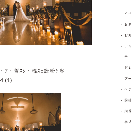
- 
- お
- 
- 
- 
- 
ｽ･・ｱ・晢ｽｼ・橸ｽｪ謨吩ｼ喀
- 
4 (1)
- 
- 前
- 
- 