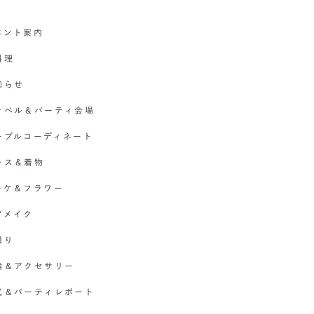
イベント案内
料理
お知らせ
チャペル＆パーティ会場
テーブルコーディネート
ドレス＆着物
ブーケ＆フラワー
ヘアメイク
撮り
指輪＆アクセサリー
挙式＆パーティレポート