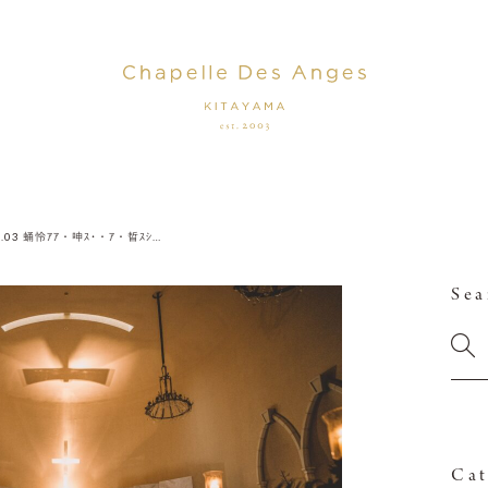
_No.03 蛹怜ｱｱ・呻ｽ･・ｱ・晢ｽｼ・橸ｽｪ謨吩ｼ喀resize_first_2000-214 (1)
Sea
Cat