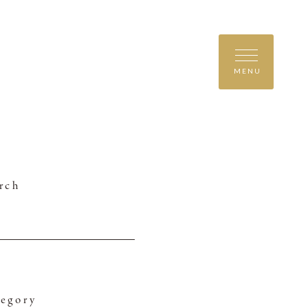
MENU
rch
egory