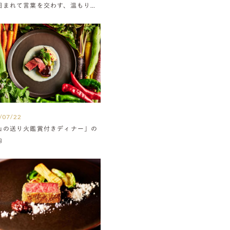
囲まれて言葉を交わす、温もりに
たウエディング
/07/22
山の送り火鑑賞付きディナー」の
内