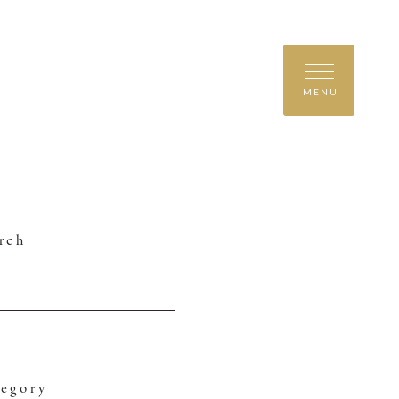
MENU
rch
egory