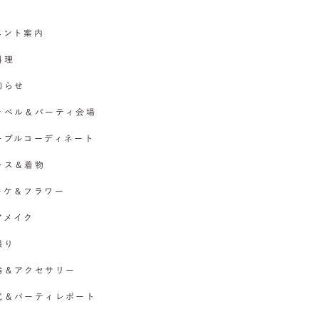
イベント案内
料理
お知らせ
チャペル＆パーティ会場
テーブルコーディネート
ドレス＆着物
ブーケ＆フラワー
ヘアメイク
撮り
指輪＆アクセサリー
挙式＆パーティレポート