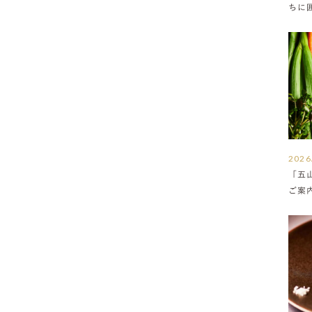
ちに
満ち
2026
「五
ご案