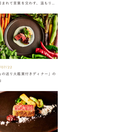
囲まれて言葉を交わす、温もりに
たウエディング
/07/22
山の送り火鑑賞付きディナー」の
内