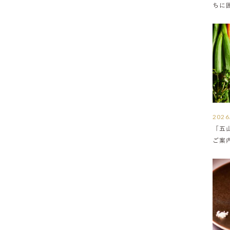
ちに
満ち
2026
「五
ご案