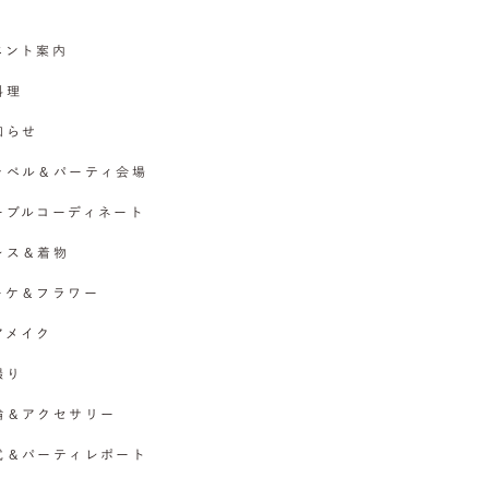
イベント案内
料理
お知らせ
チャペル＆パーティ会場
テーブルコーディネート
ドレス＆着物
ブーケ＆フラワー
ヘアメイク
撮り
指輪＆アクセサリー
挙式＆パーティレポート