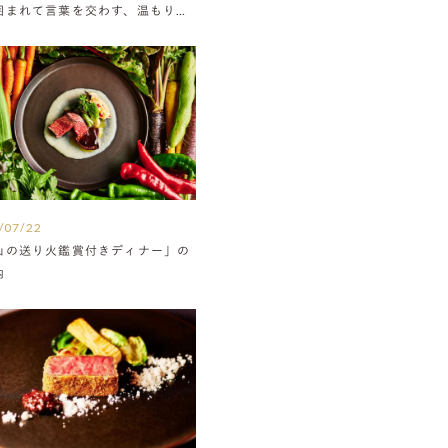
囲まれて言葉を交わす、温もりに
たウエディング
/07/22
山の送り火鑑賞付きディナー」の
内