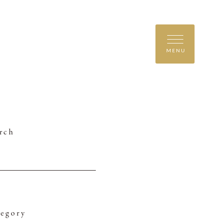
MENU
rch
egory