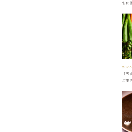
ちに
満ち
2026
「五
ご案