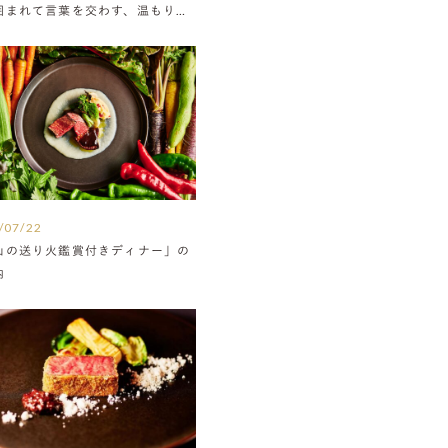
囲まれて言葉を交わす、温もりに
たウエディング
/07/22
山の送り火鑑賞付きディナー」の
内