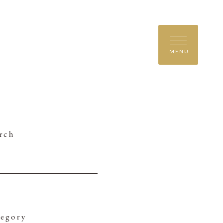
MENU
rch
egory