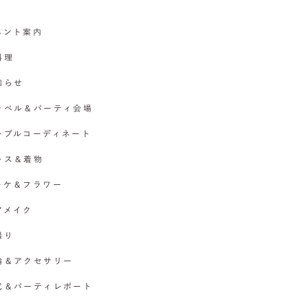
イベント案内
料理
お知らせ
チャペル＆パーティ会場
テーブルコーディネート
ドレス＆着物
ブーケ＆フラワー
ヘアメイク
撮り
指輪＆アクセサリー
挙式＆パーティレポート