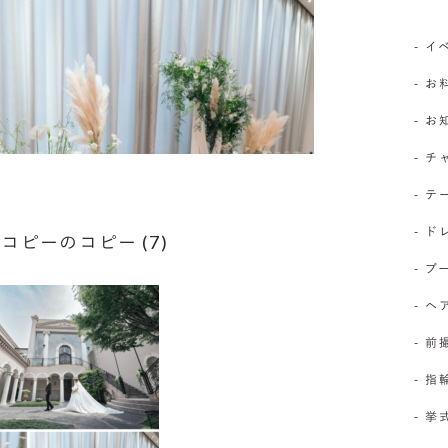
- 
- お
- 
- 
- 
- 
ピーのコピー (7)
- 
- 
- 前
- 
- 